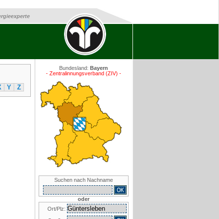
ergieexperte
Bundesland:
Bayern
- Zentralinnungsverband (ZIV) -
X
Y
Z
Suchen nach Nachname
oder
Ort/Plz: