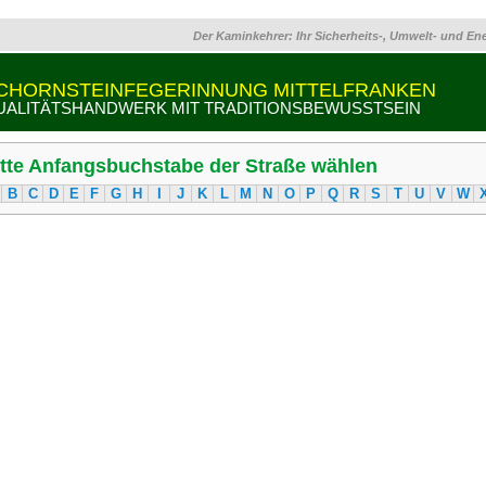
Der Kaminkehrer: Ihr Sicherheits-, Umwelt- und En
CHORNSTEINFEGERINNUNG MITTELFRANKEN
UALITÄTSHANDWERK MIT TRADITIONSBEWUSSTSEIN
itte Anfangsbuchstabe der Straße wählen
B
C
D
E
F
G
H
I
J
K
L
M
N
O
P
Q
R
S
T
U
V
W