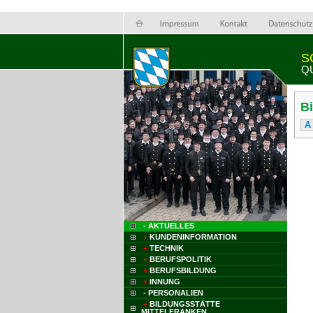
S
Q
B
A
- AKTUELLES
+
KUNDENINFORMATION
+
TECHNIK
+
BERUFSPOLITIK
+
BERUFSBILDUNG
+
INNUNG
- PERSONALIEN
+
BILDUNGSSTÄTTE
MITTELFRANKEN