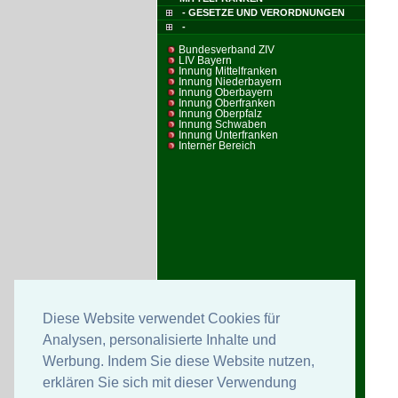
- GESETZE UND VERORDNUNGEN
-
Bundesverband ZIV
LIV Bayern
Innung Mittelfranken
Innung Niederbayern
Innung Oberbayern
Innung Oberfranken
Innung Oberpfalz
Innung Schwaben
Innung Unterfranken
Interner Bereich
Diese Website verwendet Cookies für
Analysen, personalisierte Inhalte und
Werbung. Indem Sie diese Website nutzen,
erklären Sie sich mit dieser Verwendung