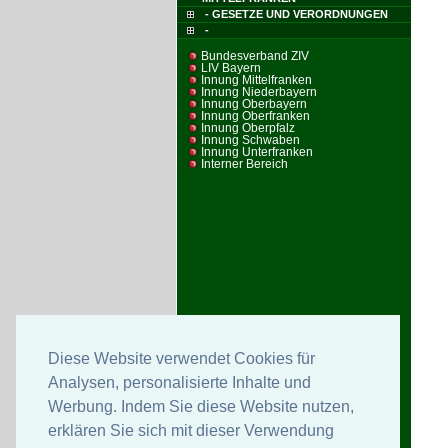
- GESETZE UND VERORDNUNGEN
-
Bundesverband ZIV
LIV Bayern
Innung Mittelfranken
Innung Niederbayern
Innung Oberbayern
Innung Oberfranken
Innung Oberpfalz
Innung Schwaben
Innung Unterfranken
Interner Bereich
Diese Website verwendet Cookies für
Analysen, personalisierte Inhalte und
Werbung. Indem Sie diese Website nutzen,
erklären Sie sich mit dieser Verwendung