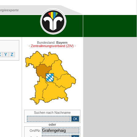
ergieexperte
Bundesland:
Bayern
- Zentralinnungsverband (ZIV) -
X
Y
Z
Suchen nach Nachname
oder
Ort/Plz: