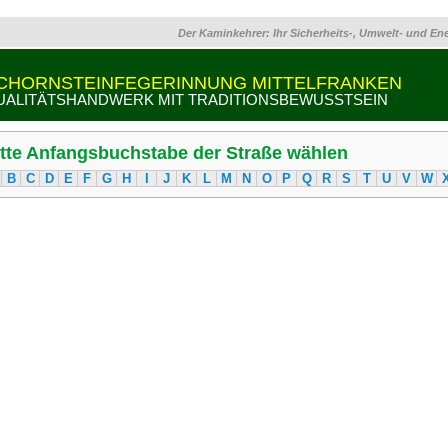
Der Kaminkehrer: Ihr Sicherheits-, Umwelt- und En
CHORNSTEINFEGERINNUNG MITTELFRANKEN
UALITÄTSHANDWERK MIT TRADITIONSBEWUSSTSEIN
itte Anfangsbuchstabe der Straße wählen
B
C
D
E
F
G
H
I
J
K
L
M
N
O
P
Q
R
S
T
U
V
W