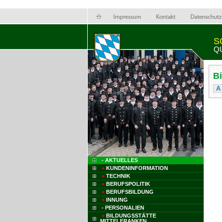
S
Q
B
A
- AKTUELLES
+
KUNDENINFORMATION
+
TECHNIK
+
BERUFSPOLITIK
+
BERUFSBILDUNG
+
INNUNG
- PERSONALIEN
+
BILDUNGSSTÄTTE
MITTELFRANKEN